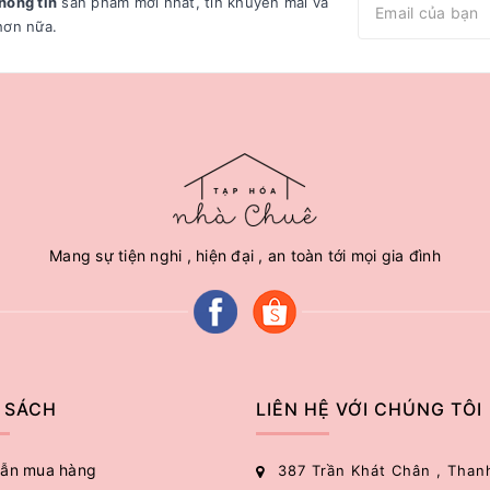
hông tin
sản phẩm mới nhất, tin khuyến mãi và
hơn nữa.
Mang sự tiện nghi , hiện đại , an toàn tới mọi gia đình
 SÁCH
LIÊN HỆ VỚI CHÚNG TÔI
ẫn mua hàng
387 Trần Khát Chân , Than