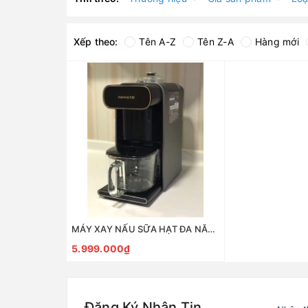
Xếp theo:
Tên A-Z
Tên Z-A
Hàng mới
MÁY XAY NẤU SỮA HẠT ĐA NĂNG TỰ VỆ SINH JOYOUNG K1S-PRO
5.999.000₫
Đăng Ký Nhận Tin