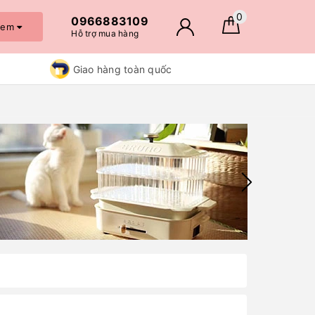
0
0966883109
 xem
Hỗ trợ mua hàng
Giao hàng toàn quốc