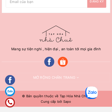
ĐĂNG KÝ
Mang sự tiện nghi , hiện đại , an toàn tới mọi gia đình
MỞ RỘNG CHÂN TRANG
© Bản quyền thuộc về
Tạp Hóa Nhà Chuê
Cung cấp bởi
Sapo