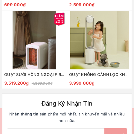
699.000₫
2.599.000₫
20%
QUẠT SƯỞI HỒNG NGOẠI FIR KEAHEAL K3
QUẠT KHÔNG CÁNH LỌC KHÔNG KHÍ CAO CẤP KEHEAL
3.519.200₫
3.999.000₫
4.399.000₫
Đăng Ký Nhận Tin
Nhận
thông tin
sản phẩm mới nhất, tin khuyến mãi và nhiều
hơn nữa.