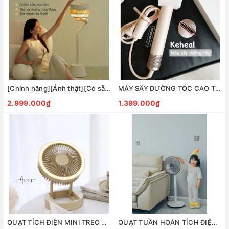
[Chính hãng][Ảnh thật][Có sẵn] QUẠT TUẦN HOÀN LƯU THÔNG KHÔNG KHÍ TỎA MÙI THƠM KEHEAL SX-D1
MÁY SẤY DƯỠNG TÓC CAO TỐC BỔ SUNG ION ÂM CAO CẤP KEHEAL
2.999.000₫
1.399.000₫
QUẠT TÍCH ĐIỆN MINI TREO TƯỜNG ĐỂ BÀN TÍCH HỢP ĐÈN LED KEHEAL SH-M1
QUẠT TUẦN HOÀN TÍCH ĐIỆN ĐA NĂNG KEHEAL R5