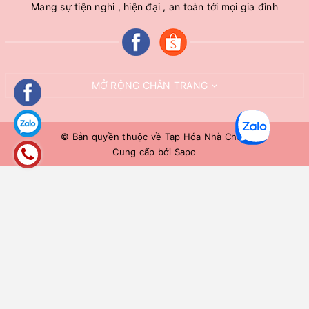
Mang sự tiện nghi , hiện đại , an toàn tới mọi gia đình
MỞ RỘNG CHÂN TRANG
© Bản quyền thuộc về
Tạp Hóa Nhà Chuê
Cung cấp bởi
Sapo