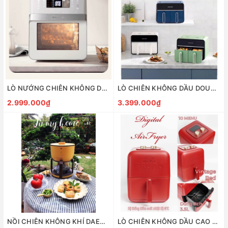
LÒ NƯỚNG CHIÊN KHÔNG DẦU ĐA NĂNG JENNIFEROOM
LÒ CHIÊN KHÔNG DẦU DOUBLE 2 NGĂN ĐIỀU KHIỂN ĐỘC LẬP MORPHY RICHARDS MR8100
2.999.000₫
3.399.000₫
NỒI CHIÊN KHÔNG KHÍ DAEWOO K5
LÒ CHIÊN KHÔNG DẦU CAO CẤP BRUNO AIRFRYER