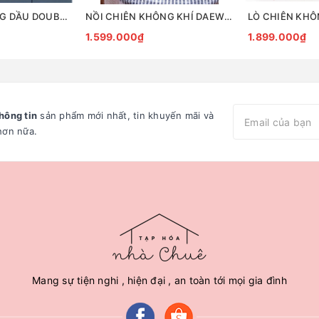
LÒ CHIÊN KHÔNG DẦU DOUBLE 2 NGĂN ĐIỀU KHIỂN ĐỘC LẬP MORPHY RICHARDS MR8100
NỒI CHIÊN KHÔNG KHÍ DAEWOO K5
1.599.000₫
1.899.000₫
hông tin
sản phẩm mới nhất, tin khuyến mãi và
hơn nữa.
Mang sự tiện nghi , hiện đại , an toàn tới mọi gia đình