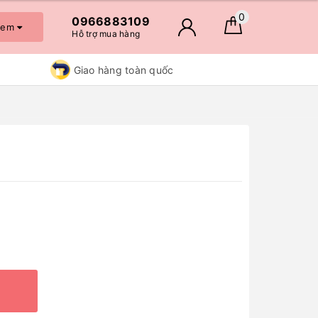
0
0966883109
 xem
Hỗ trợ mua hàng
Giao hàng toàn quốc