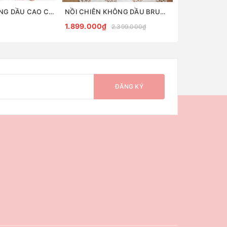
LÒ CHIÊN KHÔNG DẦU CAO CẤP BRUNO AIRFRYER
NỒI CHIÊN KHÔNG DẦU BRUNO 3L
1.899.000₫
2.999.000₫
2.399.000₫
ĐĂNG KÝ