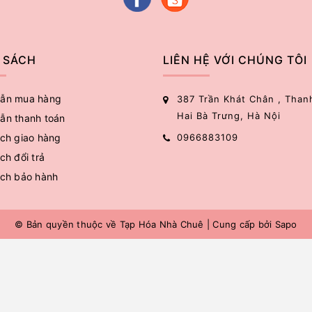
 SÁCH
LIÊN HỆ VỚI CHÚNG TÔI
ẫn mua hàng
387 Trần Khát Chân , Than
Hai Bà Trưng, Hà Nội
ẫn thanh toán
ch giao hàng
0966883109
ch đổi trả
ách bảo hành
© Bản quyền thuộc về
Tạp Hóa Nhà Chuê
|
Cung cấp bởi
Sapo