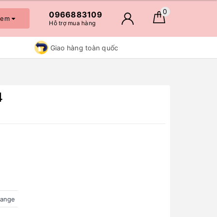
0
0966883109
 xem
Hỗ trợ mua hàng
Giao hàng toàn quốc
4
range