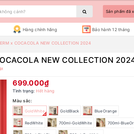
Sản phẩm đã
Hàng chính hãng
Bảo hành 12 tháng
GERM x COCACOLA NEW COLLECTION 2024
COCACOLA NEW COLLECTION 202
Bạn chưa xem sản phẩm nào
ật
699.000₫
Tình trạng:
Hết hàng
Màu sắc:
GoldWhite
GoldBlack
BlueOrange
RedWhite
700ml-GoldWhite
700ml-BlueO