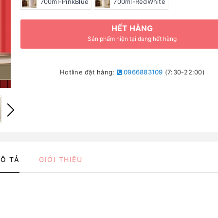
700ml-PinkBlue
700ml-RedWhite
HẾT HÀNG
Sản phẩm hiện tại đang hết hàng
Hotline đặt hàng:
0966883109
(7:30-22:00)
Ô TẢ
GIỚI THIỆU