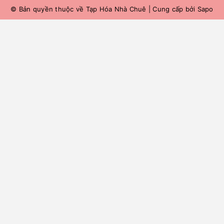
© Bản quyền thuộc về
Tạp Hóa Nhà Chuê
|
Cung cấp bởi
Sapo