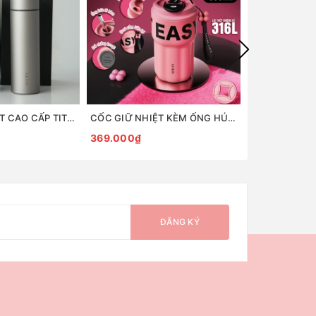
BÌNH GIỮ NHIỆT CAO CẤP TITANIUM 2 LỚP GERM
CỐC GIỮ NHIỆT KÈM ỐNG HÚT THÉP KHÔNG GỈ 316L CAO CẤP GOOM
369.000₫
499.000₫
ĐĂNG KÝ