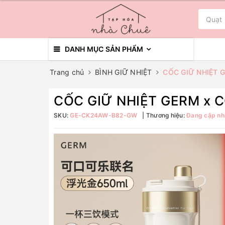
DANH MỤC SẢN PHẨM
Trang chủ
BÌNH GIỮ NHIỆT
CỐC GIỮ NHIỆT 
CỐC GIỮ NHIỆT GERM x 
SKU:
GE-CK24AW-B82-GW
Thương hiệu:
Đang cập nh