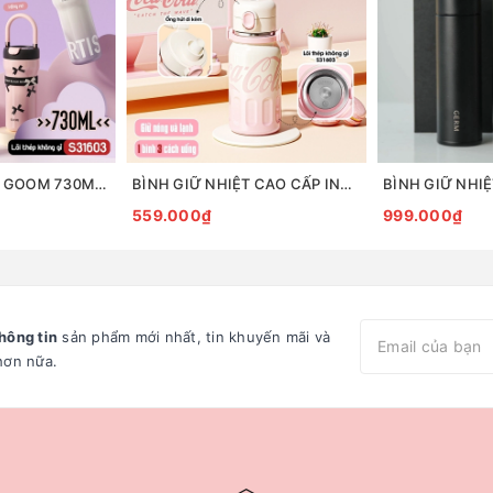
BÌNH GIỮ NHIỆT GOOM 730ML ARTIS QUAI XÁCH ĐÍNH NƠ DỄ THƯƠNG KHE UỐNG LỚN
BÌNH GIỮ NHIỆT CAO CẤP INOX316L GIỮ NHIỆT 24H CHÍNH HÃNG GERM x COCACOLA KÈM ỐNG HÚT HỘP NGÂM TRÀ 850ML
559.000₫
999.000₫
hông tin
sản phẩm mới nhất, tin khuyến mãi và
hơn nữa.