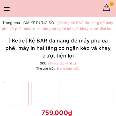
0
Trang chủ
GIÁ KỆ ĐỰNG ĐỒ
[iKede] Kệ BAR đa năng để máy
pha cà phê, máy in hai tầng có ngăn kéo và khay trượt tiện lợi
[iKede] Kệ BAR đa năng để máy pha cà
phê, máy in hai tầng có ngăn kéo và khay
trượt tiện lợi
SKU:
(Đang cập nhật...)
Thương hiệu:
Đang cập nhật
759.000₫