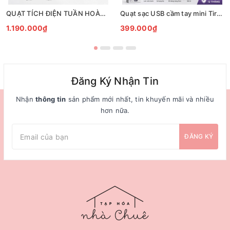
QUẠT TÍCH ĐIỆN TUẦN HOÀN ĐỂ BÀN TIROSS TS2285
Quạt sạc USB cầm tay mini Tiross TS3422
1.190.000₫
399.000₫
Đăng Ký Nhận Tin
Nhận
thông tin
sản phẩm mới nhất, tin khuyến mãi và nhiều
hơn nữa.
ĐĂNG KÝ