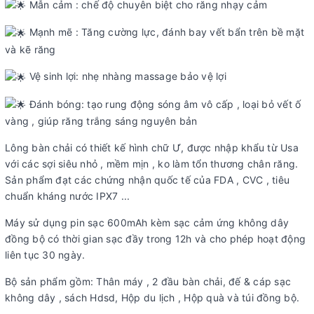
Mẫn cảm : chế độ chuyên biệt cho răng nhạy cảm
Mạnh mẽ : Tăng cường lực, đánh bay vết bẩn trên bề mặt
và kẽ răng
Vệ sinh lợi: nhẹ nhàng massage bảo vệ lợi
Đánh bóng: tạo rung động sóng âm vô cấp , loại bỏ vết ố
vàng , giúp răng trắng sáng nguyên bản
Lông bàn chải có thiết kế hình chữ Ư, được nhập khẩu từ Usa
với các sợi siêu nhỏ , mềm mịn , ko làm tổn thương chân răng.
Sản phẩm đạt các chứng nhận quốc tế của FDA , CVC , tiêu
chuẩn kháng nước IPX7 ...
Máy sử dụng pin sạc 600mAh kèm sạc cảm ứng không dây
đồng bộ có thời gian sạc đầy trong 12h và cho phép hoạt động
liên tục 30 ngày.
Bộ sản phẩm gồm: Thân máy , 2 đầu bàn chải, đế & cáp sạc
không dây , sách Hdsd, Hộp du lịch , Hộp quà và túi đồng bộ.