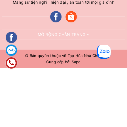
Mang sự tiện nghi , hiện đại , an toàn tới mọi gia đình
MỞ RỘNG CHÂN TRANG
© Bản quyền thuộc về
Tạp Hóa Nhà Chuê
Cung cấp bởi
Sapo
HẾT HÀNG
Liên hệ 0966883109