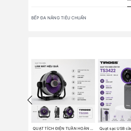
BẾP ĐA NĂNG TIÊU CHUẨN
QUẠT TÍCH ĐIỆN TUẦN HOÀN ĐỂ BÀN TIROSS TS2285