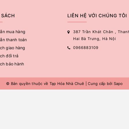
 SÁCH
LIÊN HỆ VỚI CHÚNG TÔI
ẫn mua hàng
387 Trần Khát Chân , Than
Hai Bà Trưng, Hà Nội
ẫn thanh toán
ch giao hàng
0966883109
ch đổi trả
ách bảo hành
© Bản quyền thuộc về
Tạp Hóa Nhà Chuê
|
Cung cấp bởi
Sapo