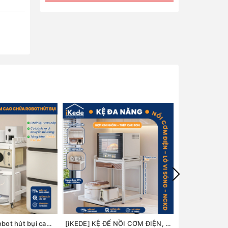
[iKede] Kệ để robot hút bụi cao tầng Kệ lò vi sóng Kệ lò nướng khung hợp kim nhôm ngăn chia nâng hạ
[iKEDE] KỆ ĐỂ NỒI CƠM ĐIỆN, LÒ VIBA 2 TẦNG KHAY TRƯỢT, NGĂN KÉO CAO CẤP KỆ BẾP THÔNG MINH