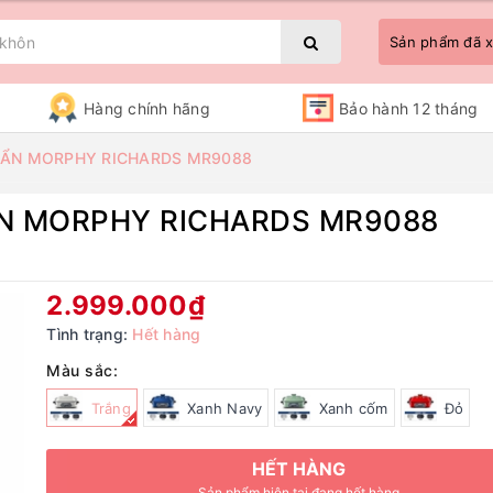
Sản phẩm đã
Hàng chính hãng
Bảo hành 12 tháng
UẨN MORPHY RICHARDS MR9088
ẨN MORPHY RICHARDS MR9088
Bạn chưa xem sản phẩm nào
2.999.000₫
Tình trạng:
Hết hàng
Màu sắc:
Trắng
Xanh Navy
Xanh cốm
Đỏ
HẾT HÀNG
Sản phẩm hiện tại đang hết hàng