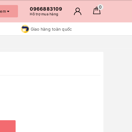
0
0966883109
 xem
Hỗ trợ mua hàng
Giao hàng toàn quốc