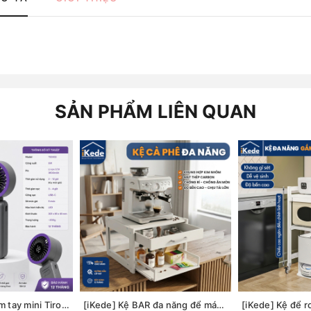
SẢN PHẨM LIÊN QUAN
Quạt sạc USB cầm tay mini Tiross TS3422
[iKede] Kệ BAR đa năng để máy pha cà phê, máy in hai tầng có ngăn kéo và khay trượt tiện lợi