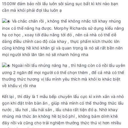
1500W đảm bảo nồi lẩu luôn sôi sùng sục bất kì khi nào bạn
cần mà khỏi phải đợi lâu luôn ạ
Và chắc chắn rồi , không thể không nhắc tới khay nhúng
inox có thể nâng hạ được. Morphy Richards sử dụng kiểu nâng
hạ cơ học , xoay tới đâu nâng tới đó , nên cả nhà có thể dễ
dàng điều chỉnh cao độ của khay , thực phẩm kích thước lớn
cũng không hề khó khăn gì và quan trọng là nó sẽ rất bền nên
mọi người khỏi lăn tăn nó sẽ nhanh hỏng nha
Ngoài nồi lẩu nhúng nâng hạ , thì hãng còn có nồi lẩu uyên
ương 2 ngăn để mọi người có thể chọn thêm , để cả nhà có thể
thưởng thức hương vị lẩu mình yêu thích mà khỏi lo khác biệt
về khẩu vị rồi nha
Kết lại , thì đây là 1 mẫu bếp chuyên lẩu cực kì xinh xắn và nhỏ
gọn khi đặt trên bàn ăn , giúp nhà mình có thể thưởng thức lẩu
nước , lẩu hơi , lẩu hải sản , lẩu cháo rất tiện đó ạ. Nhờ khay
nhúng mà thức ăn không hề bị bỏ phí , không bám dính khê
đáy nồi và cũng cho trải nghiệm thưởng thức thú vị hơn nhiều