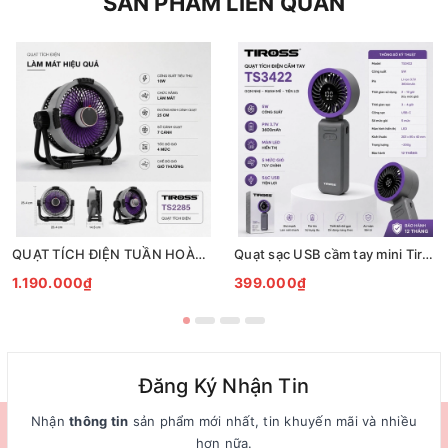
SẢN PHẨM LIÊN QUAN
QUẠT TÍCH ĐIỆN TUẦN HOÀN ĐỂ BÀN TIROSS TS2285
Quạt sạc USB cầm tay mini Tiross TS3422
1.190.000₫
399.000₫
Đăng Ký Nhận Tin
Nhận
thông tin
sản phẩm mới nhất, tin khuyến mãi và nhiều
hơn nữa.