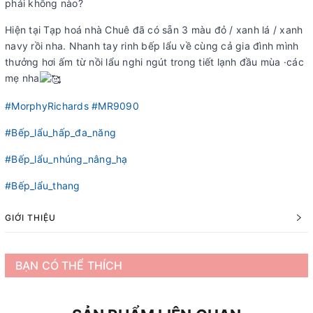
phải không nào?
Hiện tại Tạp hoá nhà Chuê đã có sẵn 3 màu đỏ / xanh lá / xanh
navy rồi nha. Nhanh tay rinh bếp lẩu về cùng cả gia đình mình
thưởng hơi ấm từ nồi lẩu nghi ngút trong tiết lạnh đầu mùa ·các
mẹ nha
#MorphyRichards
#MR9090
#Bếp_lẩu_hấp_đa_năng
#Bếp_lẩu_nhúng_nâng_hạ
#Bếp_lẩu_thang
GIỚI THIỆU
BẠN CÓ THỂ THÍCH