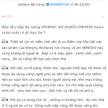
Hotline đặt hàng:
0966883109
(7:30-22:00)
MÔ TẢ
𝔹𝕖̂́𝕡 𝕝𝕒̂̉𝕦 𝕙𝕒̂́𝕡 đ𝕒 𝕟𝕒̆𝕟𝕘 𝕄𝕆ℝℙℍ𝕐 ℝ𝕀ℂℍ𝔸ℝ𝔻𝕊 𝕄ℝ𝟡𝟘𝟡𝟘 𝕙𝕠𝕒̀𝕟
𝕥𝕠𝕒̀𝕟 𝕞𝕠̛́𝕚 𝕔𝕠́ 𝕘𝕚̀ 𝕙𝕒𝕪 𝕙𝕠 ?
Thiết kế xịn xò miễn chê vẫn là ưu điểm của hầu hết các
sản phẩm của Morphy Richards nói chung và em MR9090 này
cũng không là ngoại lệ . Bếp có 4 màu gồm : xanh cốm, xanh
navy , đỏ và trắng để bạn lựa chọn nha
Nồi nấu có lõi bằng nhôm đúc nguyên khối dày tới 3mm và
được áp dụng công nghệ phủ sứ tiên tiến thay thế cho teflon
nên an toàn hơn cho sức khỏe người dùng mà nhìn màu trắng
trông cũng sạch sẽ sáng sửa hơn nữa. Sứ cho hiệu quả chống
dính tốt , chịu mài mòn cao , bền hơn và rất dễ vệ sinh ạ
Nồi sứ có dung tích 4L , không to không nhỏ , đủ cho nhà
3-5 người ăn vô tư. Công suất bếp cũng đã được nâng lên