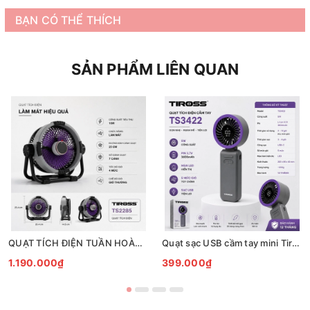
BẠN CÓ THỂ THÍCH
SẢN PHẨM LIÊN QUAN
QUẠT TÍCH ĐIỆN TUẦN HOÀN ĐỂ BÀN TIROSS TS2285
Quạt sạc USB cầm tay mini Tiross TS3422
1.190.000₫
399.000₫