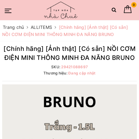
0
Trang chủ
ALLITEMS
[Chính hãng] [Ảnh thật] [Có sẵn]
NỒI CƠM ĐIỆN MINI THÔNG MINH ĐA NĂNG BRUNO
[Chính hãng] [Ảnh thật] [Có sẵn] NỒI CƠM
ĐIỆN MINI THÔNG MINH ĐA NĂNG BRUNO
SKU:
29421088697
Thương hiệu:
Đang cập nhật