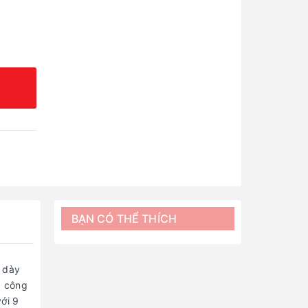
BẠN CÓ THỂ THÍCH
ỗ dày
p công
với 9