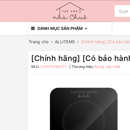
DANH MỤC SẢN PHẨM
Trang chủ
ALLITEMS
[Chính hãng] [Có bảo 
[Chính hãng] [Có bảo h
SKU:
231570756771
Thương hiệu:
Đang cập nhật