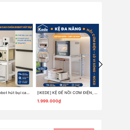
[iKede] Kệ để robot hút bụi cao tầng Kệ lò vi sóng Kệ lò nướng khung hợp kim nhôm ngăn chia nâng hạ
[iKEDE] KỆ ĐỂ NỒI CƠM ĐIỆN, LÒ VIBA 2 TẦNG KHAY TRƯỢT, NGĂN KÉO CAO CẤP KỆ BẾP THÔNG MINH
1.999.000₫
4.799.000₫