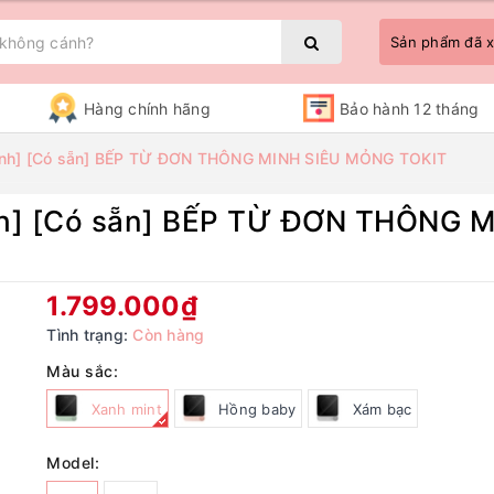
Sản phẩm đã
Hàng chính hãng
Bảo hành 12 tháng
hành] [Có sẵn] BẾP TỪ ĐƠN THÔNG MINH SIÊU MỎNG TOKIT
ành] [Có sẵn] BẾP TỪ ĐƠN THÔNG 
Bạn chưa xem sản phẩm nào
1.799.000₫
Tình trạng:
Còn hàng
Màu sắc:
Xanh mint
Hồng baby
Xám bạc
Model: