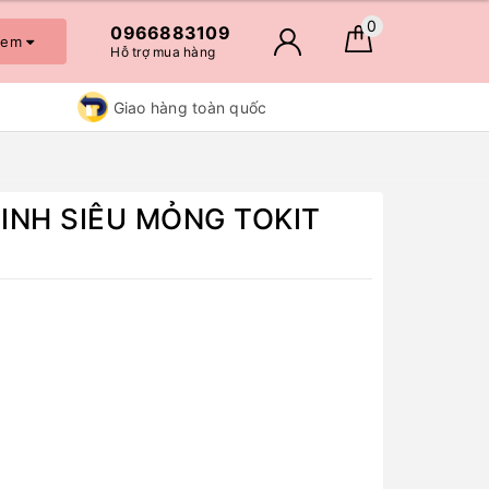
0
0966883109
 xem
Hỗ trợ mua hàng
Giao hàng toàn quốc
MINH SIÊU MỎNG TOKIT