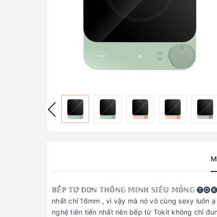
M
𝔹𝔼̂́ℙ 𝕋𝕌̛̀ Đ𝕆̛ℕ 𝕋ℍ𝕆̂ℕ𝔾 𝕄𝕀ℕℍ 𝕊𝕀𝔼̂𝕌 𝕄𝕆̉ℕ
nhất chỉ 16mm , vì vậy mà nó vô cùng sexy luôn ạ 
nghệ tiên tiến nhất nên bếp từ Tokit không chỉ đun