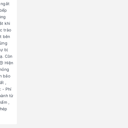
 ngắt
 bếp
ồng
ắt khi
c trào
ệt bên
từng
dự bị
 ạ. Còn
😍 Hiện
_mỏng
ện bảo
ất ,
 - Phí
hành từ
hẩm ,
phép