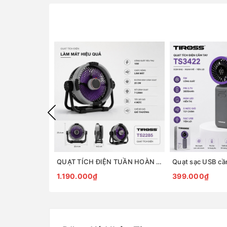
QUẠT TÍCH ĐIỆN TUẦN HOÀN ĐỂ BÀN TIROSS TS2285
1.190.000₫
399.000₫