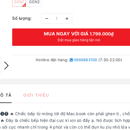
GEN1
GEN2
–
+
Số lượng:
MUA NGAY VỚI GIÁ
1.799.000₫
Đặt mua giao hàng tận nơi
Hotline đặt hàng:
0966883109
(7:30-22:00)
Ô TẢ
GIỚI THIỆU
𝔾 🅣🅞🅚🅘🅣 🔥 Chiếc bếp từ mỏng tới độ Mac.book còn phải ghen tị , ch
🔥 Đây là chiếc bếp hiện đại cực kì xịn sò đấy ạ. Nó được tích hợ
 sôi cực nhanh chỉ trong 4 phút và còn có thể đun liu ziu nhỏ lửa 