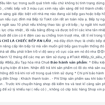
đều liên tục trong suốt quá trình nấu chứ không bị tinh trạng dừng
ó , chiếc bếp với 3 màu cực xinh này sẵn sàng để trở thành chiếc
chọn sáng giá đặc biệt với nhà mẹ nào đang xài bếp gas hoặc bếp h
un nấu cực đỉnh mà Bếp từ Tokit còn rất an toàn nữa ạ. Bếp tự ng
tự ngắt sau 10 phút nếu không thao tác gì với bếp ; tự ngắt khi nướ
lực chịu nhiệt , lõi nấu bằng đồng và được bố trí các khe tản nhi
dưới đế còn có 4 đệm cao su chống trơn trượt nha, rất tỉ mỉ trong 
̉ 𝗟𝗔̀ 𝗖𝗛𝗜𝗘̂́𝗖 𝗕𝗘̂́𝗣 𝗔̆𝗡 𝗟𝗔̂̉𝗨 , mà đây đích thực là chiếc bếp 
uốn nâng cấp lên bếp từ mà vẫn muốn giữ bếp gas truyền thống đó
i nhà sẽ đều phải trầm trồ vì độ sexy vô cực của em nó đó nha 😍😍
 hành 12 tháng để các mẹ an tâm sử dụng ạ #Tokit #Bếp_từ_siêu
lẩu Tạp hóa nhà Chuê 𝗕𝗮̉𝗼 𝗵𝗮̀𝗻𝗵 𝘀𝗮̉𝗻 𝗽𝗵𝗮̂̉𝗺: * Điều ki
 phụ kiện đi kèm. Nhận đổi trả khi sản phẩm có lỗi do nhà sản xu
ng đổi trả khi rơi vỡ trong quá trình sử dụng * Chi phí bảo hành :
 đến Shop : Khách thanh toán . - Phí Ship sản phẩm sau khi bảo 
n . Trước khi chuyển hàng shop đã kiểm tra và test kĩ càng sản p
 để xử lý khiếu nại ( nếu có ) , không có clip bóc hàng Shop xin 