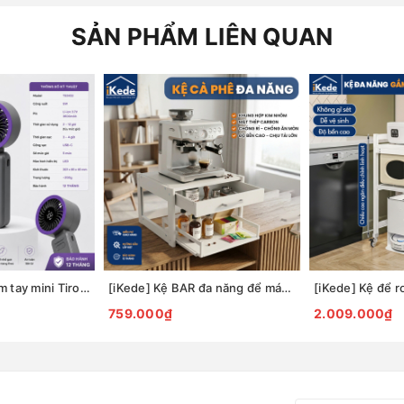
SẢN PHẨM LIÊN QUAN
Quạt sạc USB cầm tay mini Tiross TS3422
[iKede] Kệ BAR đa năng để máy pha cà phê, máy in hai tầng có ngăn kéo và khay trượt tiện lợi
759.000₫
2.009.000₫