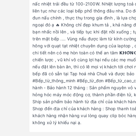
nấc nhiệt trải đều từ 100-2100W. Nhiệt lượng toả 
liên tục như các loại bếp phổ thông đâu nha. Do đ
đun nấu chính , thực thụ trong gia đình , là lựa 
ngoại đó ạ 🔥 Không chỉ đẹp khum tả , khả năng đ
bạn nhấc nồi lên , và tiếp tục khi đặt nồi xuống ; 
trên mặt bếp .... Vùng nấu được làm từ kính cường 
hông với quạt tạt nhiệt chuyên dụng của laptop , 
chi tiết nên có mẹ hòn toàn có thể an tâm 𝗞𝗛𝗢̂𝗡𝗚 𝗖𝗛
chiến lược , vũ khí vô cùng lợi hại nếu các mẹ m
nếu đặt lên bàn ăn, thì có lẽ mọi vị khách tới chơ
bếp đã có sẵn tại Tạp hoá nhà Chuê và được bảo
#Bếp_từ_thông_minh #Bếp_từ_đơn #Bếp_từ_cao_cấp #Bếp_
hành - Bảo hành 12 tháng : Sản phẩm nguyên vỏ và
hỏng hóc máy móc động cơ, thành phần điện tử, khô
Ship sản phẩm bảo hành từ địa chỉ của khách hàng
Shop đến địa chỉ của khách hàng : Shop thanh toá
khách hàng nhận hàng vui lòng quay clip bóc hàng
không xử lý khiếu nại ạ.