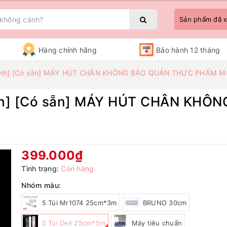
Sản phẩm đã
Hàng chính hãng
Bảo hành 12 tháng
 hành] [Có sẵn] MÁY HÚT CHÂN KHÔNG BẢO QUẢN THỰC PHẨM
ành] [Có sẵn] MÁY HÚT CHÂN KH
Bạn chưa xem sản phẩm nào
399.000₫
Tình trạng:
Còn hàng
Nhóm màu:
5 Túi Mr1074 25cm*3m
BRUNO 30cm
5 Túi Deli 25cm*5m
Máy tiêu chuẩn