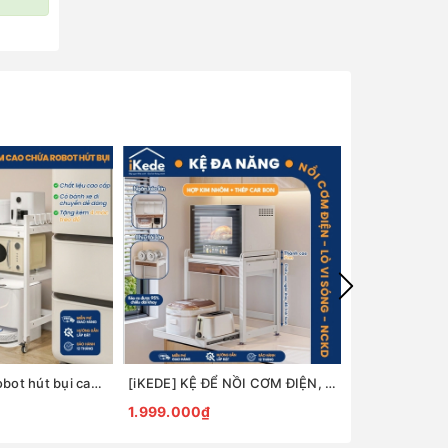
[iKede] Kệ để robot hút bụi cao tầng Kệ lò vi sóng Kệ lò nướng khung hợp kim nhôm ngăn chia nâng hạ
[iKEDE] KỆ ĐỂ NỒI CƠM ĐIỆN, LÒ VIBA 2 TẦNG KHAY TRƯỢT, NGĂN KÉO CAO CẤP KỆ BẾP THÔNG MINH
1.999.000₫
4.799.000₫