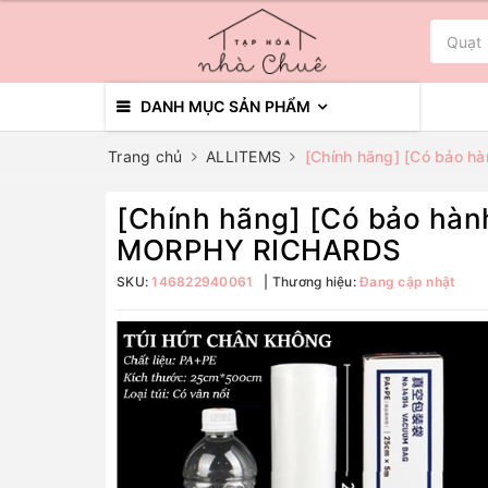
DANH MỤC SẢN PHẨM
Trang chủ
ALLITEMS
[Chính hãng] [Có bảo
[Chính hãng] [Có bảo h
MORPHY RICHARDS
SKU:
146822940061
Thương hiệu:
Đang cập nhật