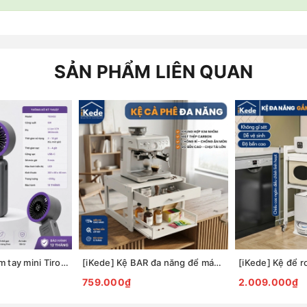
SẢN PHẨM LIÊN QUAN
Quạt sạc USB cầm tay mini Tiross TS3422
[iKede] Kệ BAR đa năng để máy pha cà phê, máy in hai tầng có ngăn kéo và khay trượt tiện lợi
759.000₫
2.009.000₫