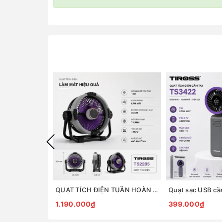
QUẠT TÍCH ĐIỆN TUẦN HOÀN ĐỂ BÀN TIROSS TS2285
1.190.000₫
399.000₫