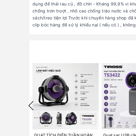
dụng để thái rau củ , đồ chín - Kháng 99,9% vi kh
chống trơn trượt , nhô cao chống trào nước và ch
xách/treo tiện lợi Trước khi chuyển hàng shop đã
clip bóc hàng để xử lý khiếu nại ( nếu có ) , khôn
QUẠT TÍCH ĐIỆN TUẦN HOÀN ĐỂ BÀN TIROSS TS2285