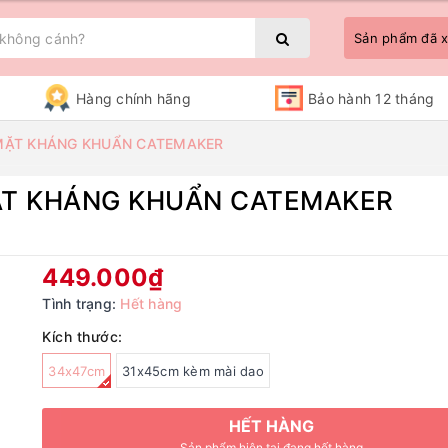
Sản phẩm đã
Hàng chính hãng
Bảo hành 12 tháng
2 MẶT KHÁNG KHUẨN CATEMAKER
 MẶT KHÁNG KHUẨN CATEMAKER
Bạn chưa xem sản phẩm nào
449.000₫
Tình trạng:
Hết hàng
Kích thước:
34x47cm
31x45cm kèm mài dao
HẾT HÀNG
Sản phẩm hiện tại đang hết hàng