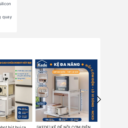
ilicon
g quay
[iKede] Kệ để robot hút bụi cao tầng Kệ lò vi sóng Kệ lò nướng khung hợp kim nhôm ngăn chia nâng hạ
[iKEDE] KỆ ĐỂ NỒI CƠM ĐIỆN, LÒ VIBA 2 TẦNG KHAY TRƯỢT, NGĂN KÉO CAO CẤP KỆ BẾP THÔNG MINH