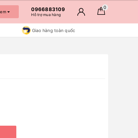
0
0966883109
 xem
Hỗ trợ mua hàng
Giao hàng toàn quốc