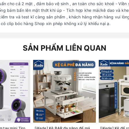
uẩn cho cả 2 mặt , đảm bảo vệ sinh , an toàn cho sức khoẻ - Viền s
ống bám bẩn lên mặt thớt khi úp - Tích hợp khe mài/kê dao và khe
 kiểm tra và test kĩ càng sản phẩm , khách hàng nhận hàng vui lòn
g có clip bóc hàng Shop xin phép không xử lý khiếu nại ạ.
SẢN PHẨM LIÊN QUAN
Quạt sạc USB cầm tay mini Tiross TS3422
[iKede] Kệ BAR đa năng để máy pha cà phê, máy in hai tầng có ngăn kéo và khay trượt tiện lợi