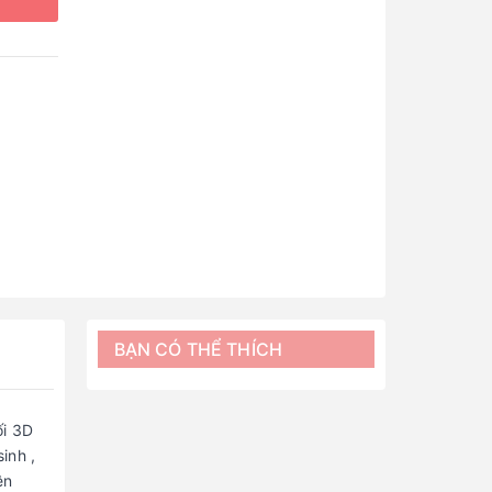
BẠN CÓ THỂ THÍCH
ối 3D
inh ,
ên