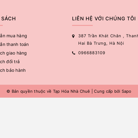
 SÁCH
LIÊN HỆ VỚI CHÚNG TÔI
ẫn mua hàng
387 Trần Khát Chân , Than
Hai Bà Trưng, Hà Nội
ẫn thanh toán
ch giao hàng
0966883109
ch đổi trả
ách bảo hành
© Bản quyền thuộc về
Tạp Hóa Nhà Chuê
|
Cung cấp bởi
Sapo