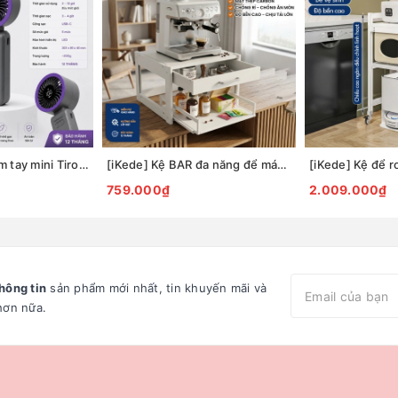
Quạt sạc USB cầm tay mini Tiross TS3422
[iKede] Kệ BAR đa năng để máy pha cà phê, máy in hai tầng có ngăn kéo và khay trượt tiện lợi
759.000₫
2.009.000₫
hông tin
sản phẩm mới nhất, tin khuyến mãi và
hơn nữa.