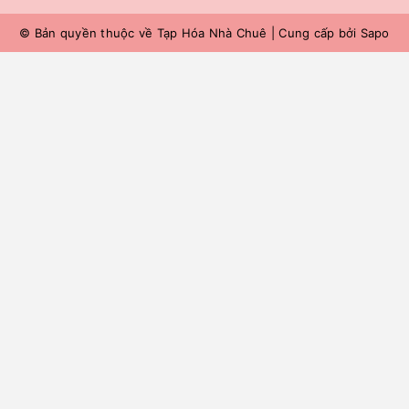
© Bản quyền thuộc về
Tạp Hóa Nhà Chuê
|
Cung cấp bởi
Sapo