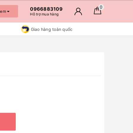
0
0966883109
 xem
Hỗ trợ mua hàng
Giao hàng toàn quốc