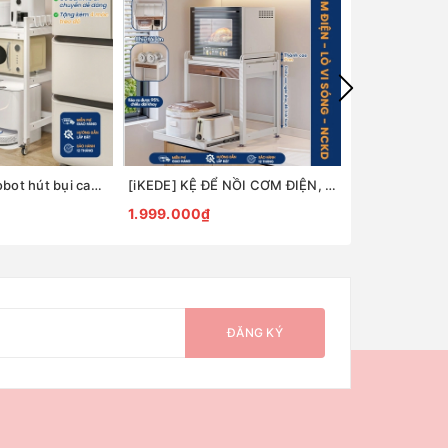
[iKede] Kệ để robot hút bụi cao tầng Kệ lò vi sóng Kệ lò nướng khung hợp kim nhôm ngăn chia nâng hạ
[iKEDE] KỆ ĐỂ NỒI CƠM ĐIỆN, LÒ VIBA 2 TẦNG KHAY TRƯỢT, NGĂN KÉO CAO CẤP KỆ BẾP THÔNG MINH
1.999.000₫
4.799.000₫
ĐĂNG KÝ