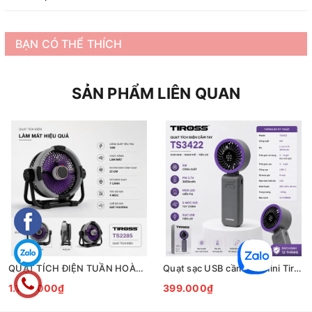
BẠN CÓ THỂ THÍCH
SẢN PHẨM LIÊN QUAN
QUẠT TÍCH ĐIỆN TUẦN HOÀN ĐỂ BÀN TIROSS TS2285
Quạt sạc USB cầm tay mini Tiross TS3422
1.190.000₫
399.000₫