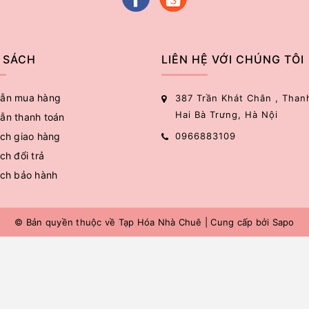
 SÁCH
LIÊN HỆ VỚI CHÚNG TÔI
ẫn mua hàng
387 Trần Khát Chân , Than
Hai Bà Trưng, Hà Nội
ẫn thanh toán
ch giao hàng
0966883109
ch đổi trả
ách bảo hành
© Bản quyền thuộc về
Tạp Hóa Nhà Chuê
|
Cung cấp bởi
Sapo