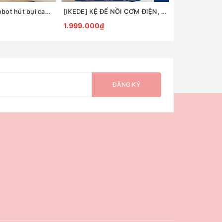
[iKede] Kệ để robot hút bụi cao tầng Kệ lò vi sóng Kệ lò nướng khung hợp kim nhôm ngăn chia nâng hạ
[iKEDE] KỆ ĐỂ NỒI CƠM ĐIỆN, LÒ VIBA 2 TẦNG KHAY TRƯỢT, NGĂN KÉO CAO CẤP KỆ BẾP THÔNG MINH
1.999.000₫
4.799.000₫
ĐĂNG KÝ