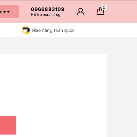
0
0966883109
 xem
Hỗ trợ mua hàng
Giao hàng toàn quốc