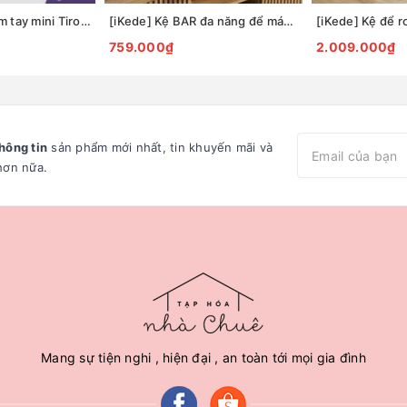
Quạt sạc USB cầm tay mini Tiross TS3422
[iKede] Kệ BAR đa năng để máy pha cà phê, máy in hai tầng có ngăn kéo và khay trượt tiện lợi
759.000₫
2.009.000₫
hông tin
sản phẩm mới nhất, tin khuyến mãi và
hơn nữa.
Mang sự tiện nghi , hiện đại , an toàn tới mọi gia đình