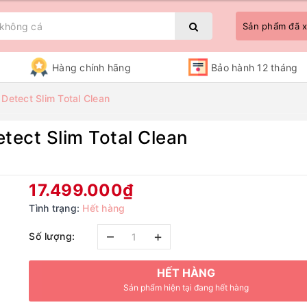
Sản phẩm đã
Hàng chính hãng
Bảo hành 12 tháng
etect Slim Total Clean
tect Slim Total Clean
Bạn chưa xem sản phẩm nào
17.499.000₫
Tình trạng:
Hết hàng
–
+
Số lượng:
HẾT HÀNG
Sản phẩm hiện tại đang hết hàng