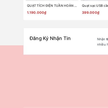
QUẠT TÍCH ĐIỆN TUẦN HOÀN ĐỂ BÀN TIROSS TS2285
1.190.000₫
399.000₫
Đăng Ký Nhận Tin
Nhận
t
nhiều 