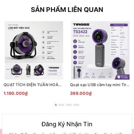
SẢN PHẨM LIÊN QUAN
QUẠT TÍCH ĐIỆN TUẦN HOÀN ĐỂ BÀN TIROSS TS2285
Quạt sạc USB cầm tay mini Tiross TS3422
1.190.000₫
399.000₫
Đăng Ký Nhận Tin