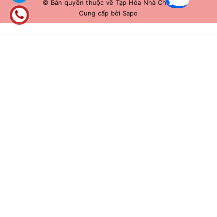
© Bản quyền thuộc về
Tạp Hóa Nhà Chuê
Cung cấp bởi
Sapo
HẾT HÀNG
Liên hệ 0966883109