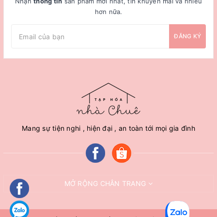
Nhận
thông tin
sản phẩm mới nhất, tin khuyến mãi và nhiều
hơn nữa.
ĐĂNG KÝ
Mang sự tiện nghi , hiện đại , an toàn tới mọi gia đình
MỞ RỘNG CHÂN TRANG