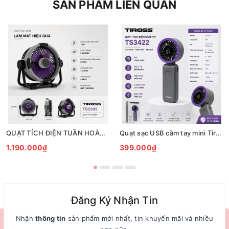
SẢN PHẨM LIÊN QUAN
QUẠT TÍCH ĐIỆN TUẦN HOÀN ĐỂ BÀN TIROSS TS2285
Quạt sạc USB cầm tay mini Tiross TS3422
1.190.000₫
399.000₫
Đăng Ký Nhận Tin
Nhận
thông tin
sản phẩm mới nhất, tin khuyến mãi và nhiều