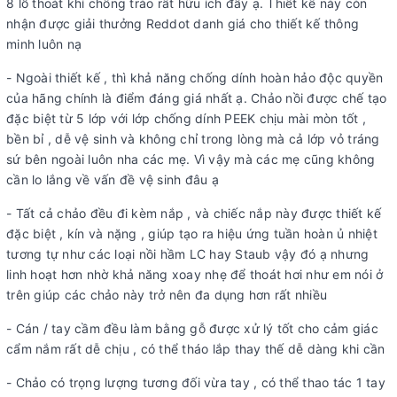
8 lỗ thoát khí chống trào rất hữu ích đấy ạ. Thiết kế này còn
nhận được giải thưởng Reddot danh giá cho thiết kế thông
minh luôn nạ
- Ngoài thiết kế , thì khả năng chống dính hoàn hảo độc quyền
của hãng chính là điểm đáng giá nhất ạ. Chảo nồi được chế tạo
đặc biệt từ 5 lớp với lớp chống dính PEEK chịu mài mòn tốt ,
bền bỉ , dễ vệ sinh và không chỉ trong lòng mà cả lớp vỏ tráng
sứ bên ngoài luôn nha các mẹ. Vì vậy mà các mẹ cũng không
cần lo lắng về vấn đề vệ sinh đâu ạ
- Tất cả chảo đều đi kèm nắp , và chiếc nắp này được thiết kế
đặc biệt , kín và nặng , giúp tạo ra hiệu ứng tuần hoàn ủ nhiệt
tương tự như các loại nồi hầm LC hay Staub vậy đó ạ nhưng
linh hoạt hơn nhờ khả năng xoay nhẹ để thoát hơi như em nói ở
trên giúp các chảo này trở nên đa dụng hơn rất nhiều
- Cán / tay cầm đều làm bằng gỗ được xử lý tốt cho cảm giác
cẩm nắm rất dễ chịu , có thể tháo lắp thay thế dễ dàng khi cần
- Chảo có trọng lượng tương đối vừa tay , có thể thao tác 1 tay