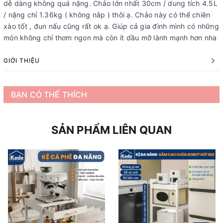
dễ dàng không quá nặng. Chảo lớn nhất 30cm / dung tích 4.5L
/ nặng chỉ 1.36kg ( không nắp ) thôi ạ. Chảo này có thể chiên
xào tốt , đun nấu cũng rất ok ạ. Giúp cả gia đình mình có những
món không chỉ thơm ngon mà còn ít dầu mỡ lành mạnh hơn nha
GIỚI THIỆU
BẠN CÓ THỂ THÍCH
SẢN PHẨM LIÊN QUAN