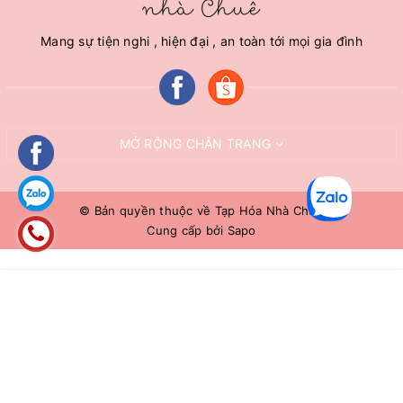
Mang sự tiện nghi , hiện đại , an toàn tới mọi gia đình
MỞ RỘNG CHÂN TRANG
© Bản quyền thuộc về
Tạp Hóa Nhà Chuê
Cung cấp bởi
Sapo
HẾT HÀNG
Liên hệ 0966883109