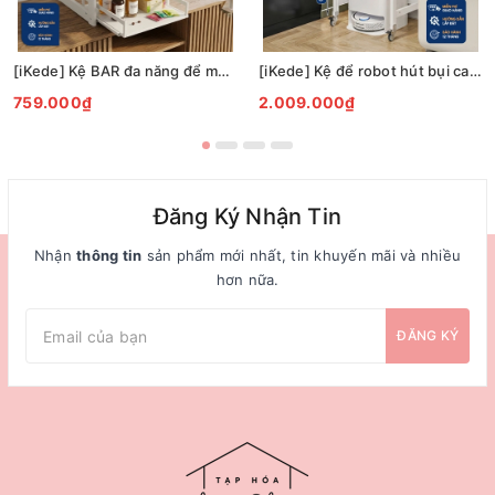
[iKede] Kệ BAR đa năng để máy pha cà phê, máy in hai tầng có ngăn kéo và khay trượt tiện lợi
[iKede] Kệ để robot hút bụi cao tầng Kệ lò vi sóng Kệ lò nướng khung hợp kim nhôm ngăn chia nâng hạ
759.000₫
2.009.000₫
Đăng Ký Nhận Tin
Nhận
thông tin
sản phẩm mới nhất, tin khuyến mãi và nhiều
hơn nữa.
ĐĂNG KÝ