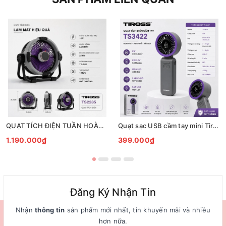
QUẠT TÍCH ĐIỆN TUẦN HOÀN ĐỂ BÀN TIROSS TS2285
Quạt sạc USB cầm tay mini Tiross TS3422
1.190.000₫
399.000₫
Đăng Ký Nhận Tin
Nhận
thông tin
sản phẩm mới nhất, tin khuyến mãi và nhiều
hơn nữa.