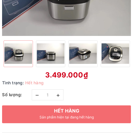
3.499.000₫
Tình trạng:
Hết hàng
–
+
Số lượng:
HẾT HÀNG
Sản phẩm hiện tại đang hết hàng