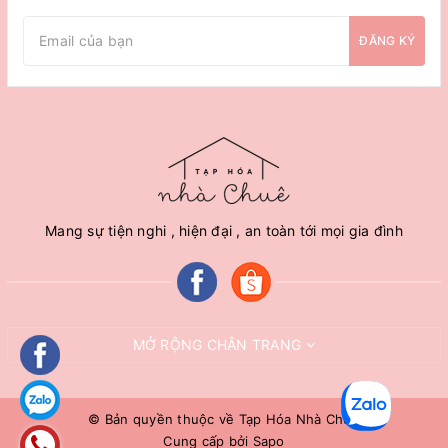
ĐĂNG KÝ
Mang sự tiện nghi , hiện đại , an toàn tới mọi gia đình
MỞ RỘNG CHÂN TRANG
© Bản quyền thuộc về
Tạp Hóa Nhà Chuê
Cung cấp bởi
Sapo