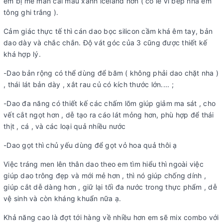
em bị mê mẩn cái màu xanh iceland hơn ( có lẽ vì bếp nhà em
tông ghi trắng ).
Cảm giác thực tế thì cán dao bọc silicon cầm khá êm tay, bản
dao dày và chắc chắn. Độ vát góc của 3 cũng được thiết kế
khá hợp lý.
-Dao bản rộng có thể dùng để băm ( không phải dao chặt nha )
, thái lát bản dày , xắt rau củ có kích thước lớn.... ;
-Dao đa năng có thiết kế các chấm lõm giúp giảm ma sát , cho
vết cắt ngọt hơn , dễ tạo ra cáo lát mỏng hơn, phù hợp để thái
thịt , cá , và các loại quả nhiều nước
-Dao gọt thì chủ yếu dùng để gọt vỏ hoa quả thôi ạ
Việc tráng men lên thân dao theo em tìm hiểu thì ngoài việc
giúp dao trông đẹp và mới mẻ hơn , thì nó giúp chống dính ,
giúp cắt dễ dàng hơn , giữ lại tối đa nước trong thực phẩm , dễ
vệ sinh và còn kháng khuẩn nữa ạ.
Khả năng cao là đợt tới hàng về nhiều hơn em sẽ mix combo với