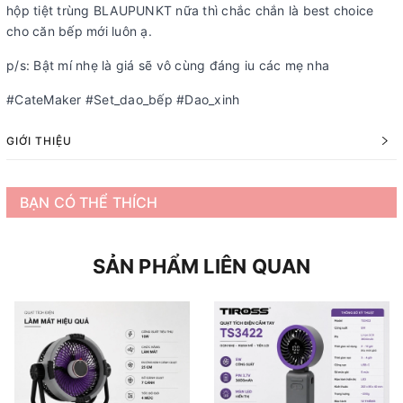
hộp tiệt trùng BLAUPUNKT nữa thì chắc chắn là best choice
cho căn bếp mới luôn ạ.
p/s: Bật mí nhẹ là giá sẽ vô cùng đáng iu các mẹ nha
#CateMaker #Set_dao_bếp #Dao_xinh
GIỚI THIỆU
BẠN CÓ THỂ THÍCH
SẢN PHẨM LIÊN QUAN