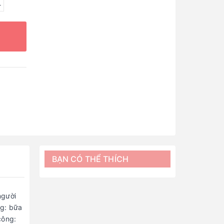
L
BẠN CÓ THỂ THÍCH
người
ng: bữa
công: