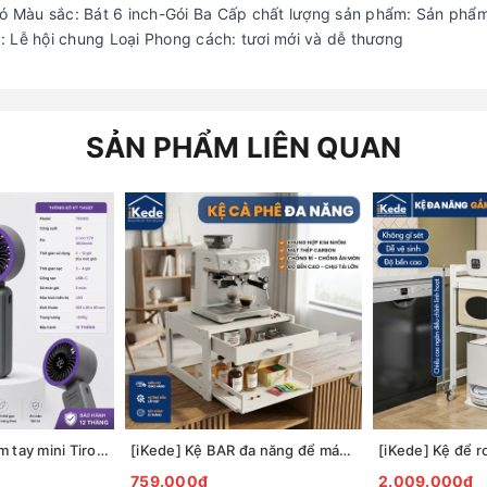
 Màu sắc: Bát 6 inch-Gói Ba Cấp chất lượng sản phẩm: Sản phẩ
: Lễ hội chung Loại Phong cách: tươi mới và dễ thương
SẢN PHẨM LIÊN QUAN
Quạt sạc USB cầm tay mini Tiross TS3422
[iKede] Kệ BAR đa năng để máy pha cà phê, máy in hai tầng có ngăn kéo và khay trượt tiện lợi
759.000₫
2.009.000₫