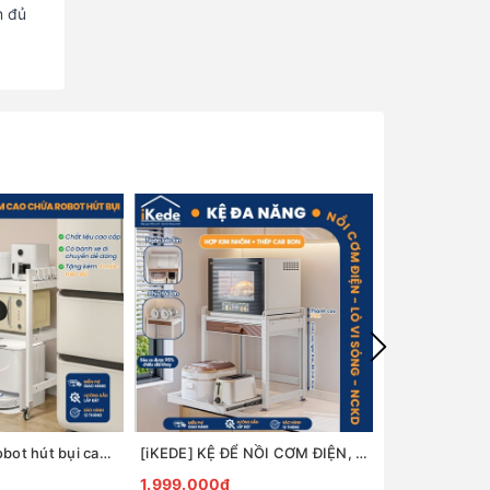
m đủ
[iKede] Kệ để robot hút bụi cao tầng Kệ lò vi sóng Kệ lò nướng khung hợp kim nhôm ngăn chia nâng hạ
[iKEDE] KỆ ĐỂ NỒI CƠM ĐIỆN, LÒ VIBA 2 TẦNG KHAY TRƯỢT, NGĂN KÉO CAO CẤP KỆ BẾP THÔNG MINH
1.999.000₫
4.799.000₫