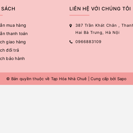
 SÁCH
LIÊN HỆ VỚI CHÚNG TÔI
ẫn mua hàng
387 Trần Khát Chân , Than
Hai Bà Trưng, Hà Nội
ẫn thanh toán
ch giao hàng
0966883109
ch đổi trả
ách bảo hành
© Bản quyền thuộc về
Tạp Hóa Nhà Chuê
|
Cung cấp bởi
Sapo