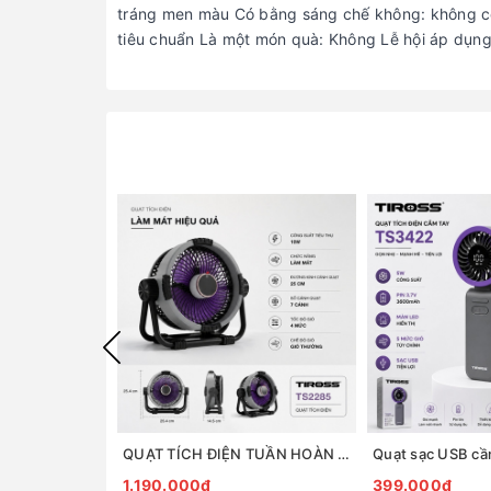
tráng men màu Có bằng sáng chế không: không có
tiêu chuẩn Là một món quà: Không Lễ hội áp dụng
QUẠT TÍCH ĐIỆN TUẦN HOÀN ĐỂ BÀN TIROSS TS2285
1.190.000₫
399.000₫