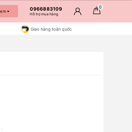
0
0966883109
 xem
Hỗ trợ mua hàng
Giao hàng toàn quốc