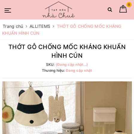
0
Trang chủ
ALLITEMS
THỚT GỖ CHỐNG MỐC KHÁNG
KHUẨN HÌNH CÚN
THỚT GỖ CHỐNG MỐC KHÁNG KHUẨN
HÌNH CÚN
SKU:
(Đang cập nhật...)
Thương hiệu:
Đang cập nhật