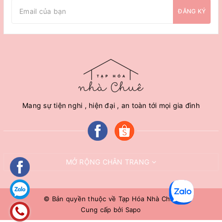
ĐĂNG KÝ
Mang sự tiện nghi , hiện đại , an toàn tới mọi gia đình
MỞ RỘNG CHÂN TRANG
© Bản quyền thuộc về
Tạp Hóa Nhà Chuê
Cung cấp bởi
Sapo