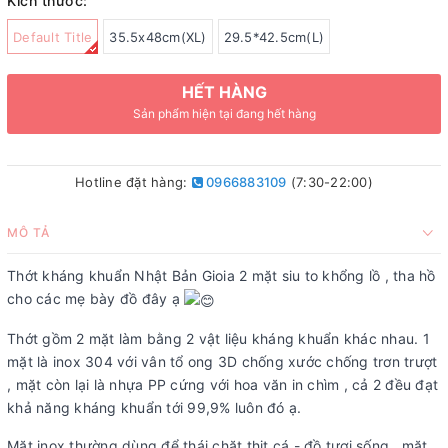
Kích thước:
Default Title
35.5x48cm(XL)
29.5*42.5cm(L)
HẾT HÀNG
Sản phẩm hiện tại đang hết hàng
Hotline đặt hàng:
0966883109
(7:30-22:00)
MÔ TẢ
Thớt kháng khuẩn Nhật Bản Gioia 2 mặt siu to khổng lồ , tha hồ
cho các mẹ bày đồ đây ạ
Thớt gồm 2 mặt làm bằng 2 vật liệu kháng khuẩn khác nhau. 1
mặt là inox 304 với vân tổ ong 3D chống xước chống trơn trượt
, mặt còn lại là nhựa PP cứng với hoa văn in chìm , cả 2 đều đạt
khả năng kháng khuẩn tới 99,9% luôn đó ạ.
Mặt inox thường dùng để thái chặt thịt cá - đồ tươi sống , mặt