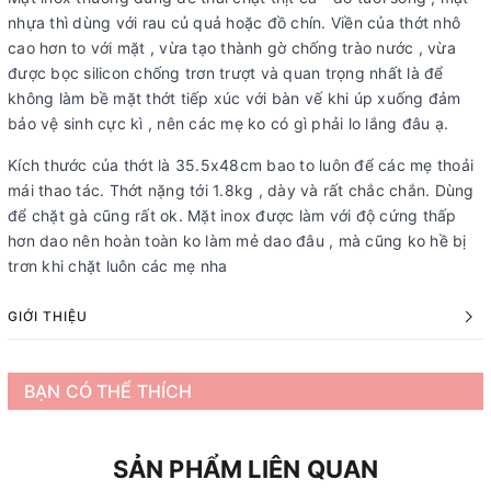
nhựa thì dùng với rau củ quả hoặc đồ chín. Viền của thớt nhô
cao hơn to với mặt , vừa tạo thành gờ chống trào nước , vừa
được bọc silicon chống trơn trượt và quan trọng nhất là để
không làm bề mặt thớt tiếp xúc với bàn vế khi úp xuống đảm
bảo vệ sinh cực kì , nên các mẹ ko có gì phải lo lắng đâu ạ.
Kích thước của thớt là 35.5x48cm bao to luôn để các mẹ thoải
mái thao tác. Thớt nặng tới 1.8kg , dày và rất chắc chắn. Dùng
để chặt gà cũng rất ok. Mặt inox được làm với độ cứng thấp
hơn dao nên hoàn toàn ko làm mẻ dao đâu , mà cũng ko hề bị
trơn khi chặt luôn các mẹ nha
GIỚI THIỆU
BẠN CÓ THỂ THÍCH
SẢN PHẨM LIÊN QUAN