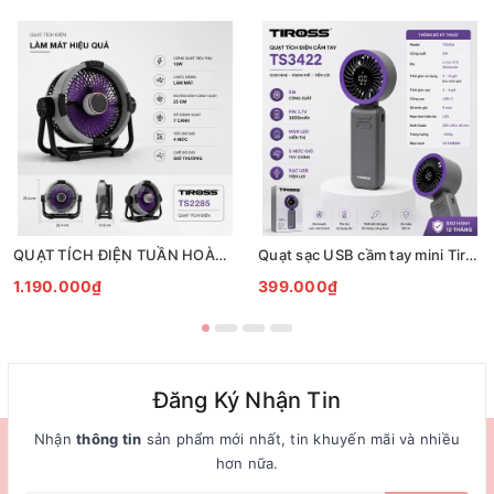
QUẠT TÍCH ĐIỆN TUẦN HOÀN ĐỂ BÀN TIROSS TS2285
Quạt sạc USB cầm tay mini Tiross TS3422
1.190.000₫
399.000₫
Đăng Ký Nhận Tin
Nhận
thông tin
sản phẩm mới nhất, tin khuyến mãi và nhiều
hơn nữa.