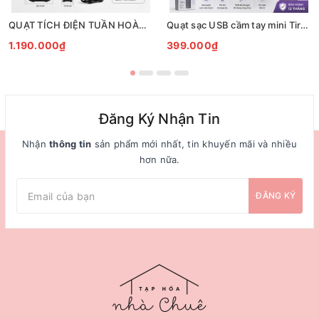
QUẠT TÍCH ĐIỆN TUẦN HOÀN ĐỂ BÀN TIROSS TS2285
Quạt sạc USB cầm tay mini Tiross TS3422
1.190.000₫
399.000₫
Đăng Ký Nhận Tin
Nhận
thông tin
sản phẩm mới nhất, tin khuyến mãi và nhiều
hơn nữa.
ĐĂNG KÝ