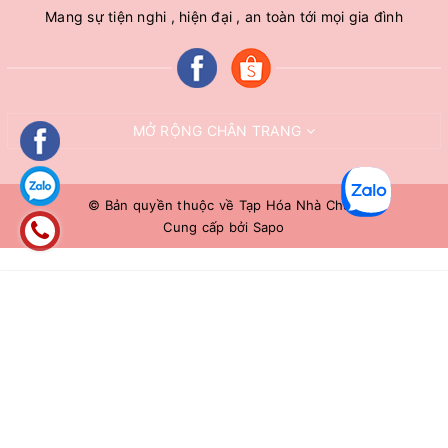
Mang sự tiện nghi , hiện đại , an toàn tới mọi gia đình
MỞ RỘNG CHÂN TRANG
© Bản quyền thuộc về
Tạp Hóa Nhà Chuê
Cung cấp bởi
Sapo
HẾT HÀNG
Liên hệ 0966883109